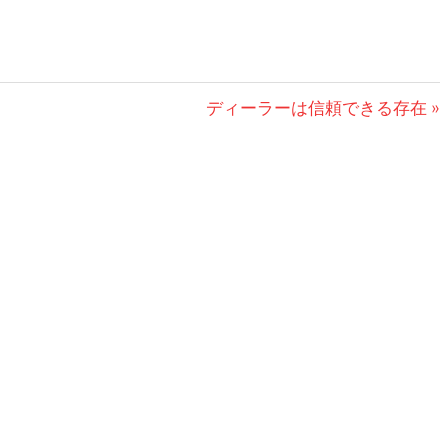
次
ディーラーは信頼できる存在
の
記
事: