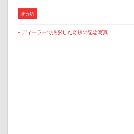
未分類
前
ディーラーで撮影した奇跡の記念写真
投
の
稿
記
事:
ナ
ビ
ゲ
ー
シ
ョ
ン