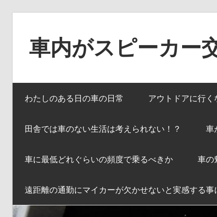
コ
ン
車内がスピーカー
テ
ン
ツ
へ
わたしのある日の車の日常
アウトドアに行く
ス
キ
田舎では車のない生活は考えられない！？
車
ッ
プ
車に最低どれぐらいの頻度で乗るべきか
車の
遠距離の通勤にマイカーが欠かせないと実感する事