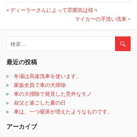
前
ディーラーさんによって雰囲気は様々
投
の
次
マイカーの手洗い洗車
稿
記
の
事:
記
ナ
事:
ビ
最近の投稿
ゲ
ー
冬場は高速洗車を使います。
家族全員で車の大掃除
シ
車の大掃除で発見した意外なモノ
ョ
叔父と過ごした夏の日
ン
車は、一つ寝床が増えたようなものです。
アーカイブ