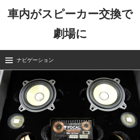
コ
車内がスピーカー交換で
ン
テ
劇場に
ン
ツ
へ
ス
ナビゲーション
キ
ッ
プ