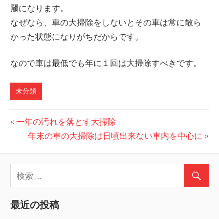
麗になります。
なぜなら、車の大掃除をしないとその車は常に散ら
かった状態になりがちだからです。
なので車は最低でも年に１回は大掃除すべきです。
未分類
前
一年の汚れを落とす大掃除
投
の
次
年末の車の大掃除は日頃出来ない車内を中心に
稿
記
の
事:
記
ナ
事:
ビ
最近の投稿
ゲ