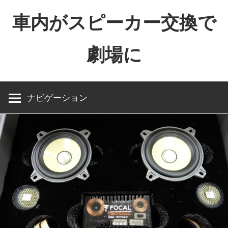
コ
車内がスピーカー交換で
ン
テ
劇場に
ン
ツ
へ
ス
ナビゲーション
キ
ッ
プ