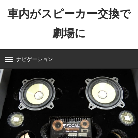
コ
車内がスピーカー交換で
ン
テ
劇場に
ン
ツ
へ
ス
ナビゲーション
キ
ッ
プ