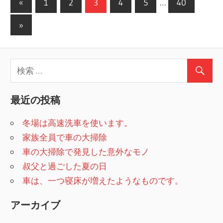
«
前
1
2
3
4
5
…
40
投
の
次
»
稿
記
の
事
ナ
記
ビ
事
ゲ
最近の投稿
ー
冬場は高速洗車を使います。
シ
家族全員で車の大掃除
ョ
車の大掃除で発見した意外なモノ
ン
叔父と過ごした夏の日
車は、一つ寝床が増えたようなものです。
アーカイブ